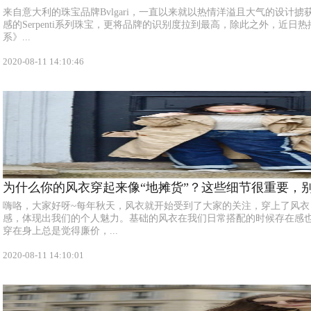
来自意大利的珠宝品牌Bvlgari，一直以来就以热情洋溢且大气的设计
感的Serpenti系列珠宝，更将品牌的识别度拉到最高，除此之外，近
系》...
2020-08-11 14:10:46
为什么你的风衣穿起来像“地摊货”？这些细节很重要，
嗨咯，大家好呀~每年秋天，风衣就开始受到了大家的关注，穿上了风
感，体现出我们的个人魅力。基础的风衣在我们日常搭配的时候存在感
穿在身上总是觉得廉价，...
2020-08-11 14:10:01