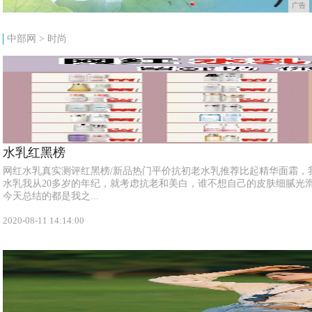
广告
中部网
>
时尚
水乳红黑榜
网红水乳真实测评红黑榜/新品热门平价抗初老水乳推荐比起精华面霜，
水乳我从20多岁的年纪，就考虑抗老和美白，谁不想自己的皮肤细腻光
今天总结的都是我之...
2020-08-11 14:14:00