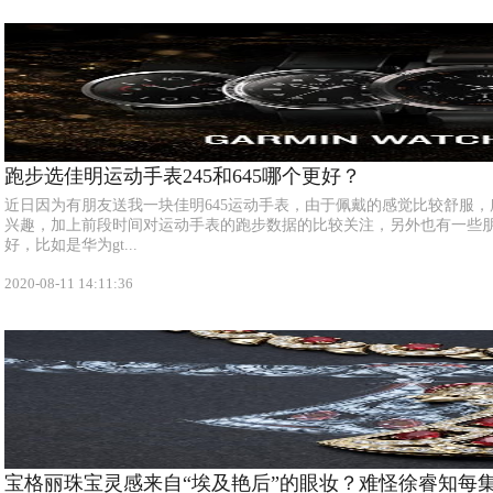
跑步选佳明运动手表245和645哪个更好？
近日因为有朋友送我一块佳明645运动手表，由于佩戴的感觉比较舒服
兴趣，加上前段时间对运动手表的跑步数据的比较关注，另外也有一些
好，比如是华为gt...
2020-08-11 14:11:36
宝格丽珠宝灵感来自“埃及艳后”的眼妆？难怪徐睿知每