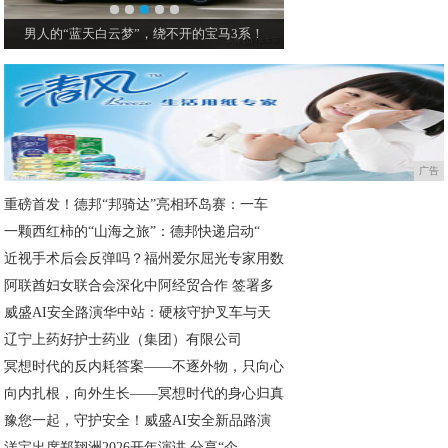
男人的“蓝天白云梦”，绕不开的宝马3系！
战斗范十足！领克03+
广告
重磅首发！德邦“邦骑达”亮相环岛赛：一车
一颗西红柿的“山海之旅”：德邦快递启动“
近视手术后会反弹吗？福州爱尔屈光专家用数
阿联酋妇女联合会深化中阿经贸合作 签署多
威盛AI安全路演华中站：硬核守护叉车与天
辽宁上药好护士药业（集团）有限公司
冥想时代的反内耗答案——不逐外物，只向心
向内扎根，向外生长——冥想时代的身心归真
豫您一起，守护安全！威盛AI安全新品路演
洋宝出席郑翔洲2026开年演讲 分享“企