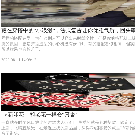
藏在穿搭中的“小浪漫”，法式复古让你优雅气质，回头
同样的搭配造型，为什么别人可以穿出来时髦个性，但是你的搭配却土
质的原因，更是穿搭造型的小心机没有geT到。有的搭配看似相同，但
所以效果也会相差千...
2020-08-11 14:09:13
LV新印花，和老花一样会“真香”
一直站在时尚风口浪尖的时髦达人Go姐，最爱的就是各种新款、限定了。
上新，眼睛直放光！在最近上线的新品里，深得Go姐喜爱的就是LV新推出的
合了街头...