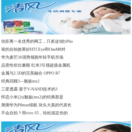
广告
你距离一名优秀的网工，只差这9款iPho
谁的自拍效果好HTCEye和OneM8对
华为麦芒3S强势领跑年轻手机市场
品质性价比兼顾 红米3引领超值金属机
金属与2.5D的完美融合 OPPO R7
经典回顾3—魅族mx2
三星透露:基于V-NAND技术的3
怀恋小米(2s)魅族(mx2)的经典那是
测测华为P8max续航 块头大真的代表长
不会自拍？用vivo S5，轻松搞定你的