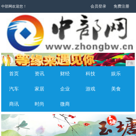
会员登录
免费注册
中部网欢迎您！
广告
首页
资讯
财经
科技
娱乐
汽车
家居
企业
游戏
美食
商讯
时尚
微商