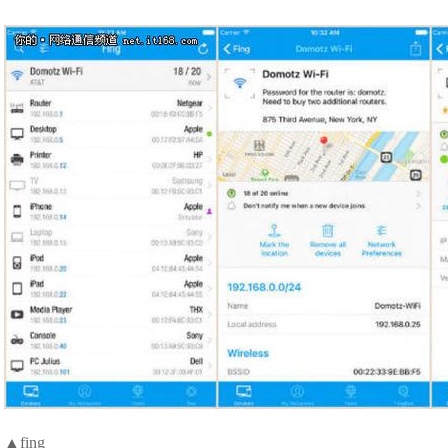
▲fing