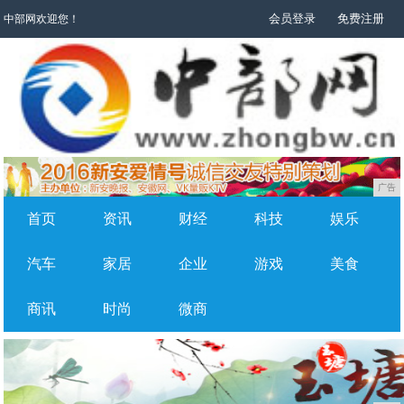
会员登录
免费注册
中部网欢迎您！
广告
首页
资讯
财经
科技
娱乐
汽车
家居
企业
游戏
美食
商讯
时尚
微商