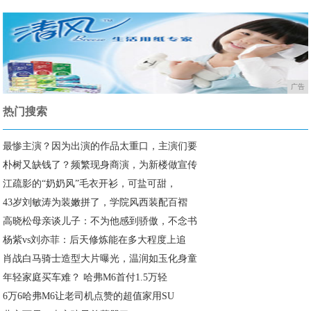
广告
热门搜索
最惨主演？因为出演的作品太重口，主演们要
朴树又缺钱了？频繁现身商演，为新楼做宣传
​江疏影的“奶奶风”毛衣开衫，可盐可甜，
43岁刘敏涛为装嫩拼了，学院风西装配百褶
高晓松母亲谈儿子：不为他感到骄傲，不念书
杨紫vs刘亦菲：后天修炼能在多大程度上追
肖战白马骑士造型大片曝光，温润如玉化身童
年轻家庭买车难？ 哈弗M6首付1.5万轻
6万6哈弗M6让老司机点赞的超值家用SU