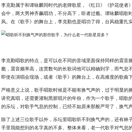
李克勤属于和谭咏麟同时代的老牌歌星，《红日》《护花使者》
会中，两大男神齐飙唱功，不分高下，听者过瘾。谭咏麟唱歌
风。在《歌手》的舞台上，李克勤也是唱功了得，台风稳重扎
李克勤唱歌的特点，是可以在不同的音域里面保持同样的震音
脆，震音频率高，连贯数句的长歌词他可以精确到字，而气息
即使在演唱会现场，或者《歌手》的舞台上，在高难度的歌曲
严格意义上说，歌手唱歌时候是不能有换气声的，过于明显的
讲究真唱，还需要灌制黑胶唱片的年份，作为一个歌手，唱歌
的乐坛，对歌手气息的控制，已经不如原来那般严苛了，换气
除了上述三位歌手以外，乐坛里唱歌听不到换气声的，还有林
手里我能想到的名字真的不多。整体来看，老一代歌手对气息