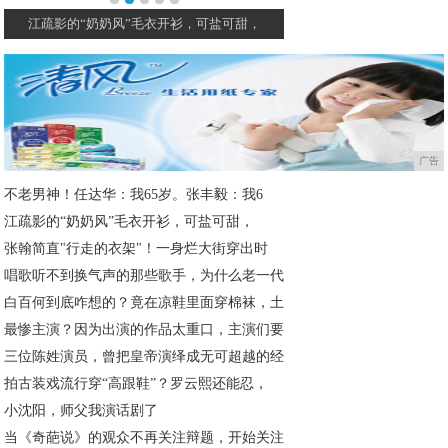
​江疏影的“奶奶风”毛衣开衫，可盐可甜，
张翰简直"行走的衣架"！
广告
不老男神！任达华：我65岁。张丰毅：我6
​江疏影的“奶奶风”毛衣开衫，可盐可甜，
张翰简直"行走的衣架"！一身烂大街穿出时
唱歌听不到换气声的那些歌手，为什么老一代
白百何到底咋想的？竟在凉鞋里面穿棉袜，土
最惨主演？因为出演的作品太重口，主演们要
三位陈姓演员，曾把皇帝演绎成无可超越的经
拍古装戏流行穿“高跟鞋”？罗云熙还能忍，
小沈阳，师父我演话剧了
当《奇葩说》的观众不再关注辩题，开始关注