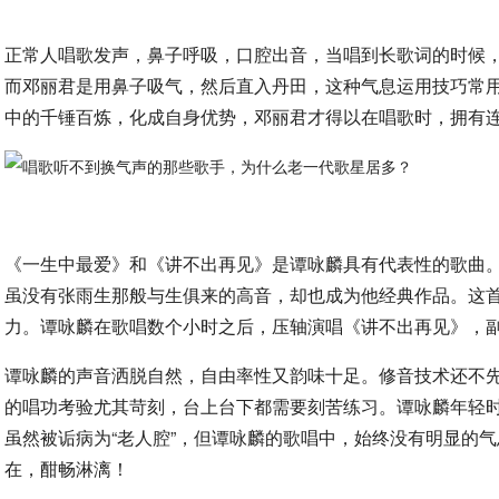
正常人唱歌发声，鼻子呼吸，口腔出音，当唱到长歌词的时候
而邓丽君是用鼻子吸气，然后直入丹田，这种气息运用技巧常
中的千锤百炼，化成自身优势，邓丽君才得以在唱歌时，拥有
《一生中最爱》和《讲不出再见》是谭咏麟具有代表性的歌曲
虽没有张雨生那般与生俱来的高音，却也成为他经典作品。这首
力。谭咏麟在歌唱数个小时之后，压轴演唱《讲不出再见》，副
谭咏麟的声音洒脱自然，自由率性又韵味十足。修音技术还不
的唱功考验尤其苛刻，台上台下都需要刻苦练习。谭咏麟年轻
虽然被诟病为“老人腔”，但谭咏麟的歌唱中，始终没有明显的
在，酣畅淋漓！