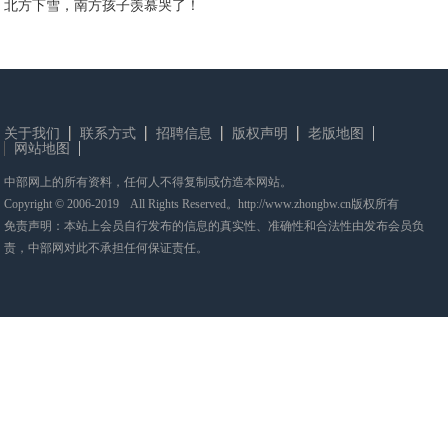
北方下雪，南方孩子羡慕哭了！
关于我们
联系方式
招聘信息
版权声明
老版地图
网站地图
中部网上的所有资料，任何人不得复制或仿造本网站。
Copyright © 2006-2019 All Rights Reserved。http://www.zhongbw.cn版权所有
免责声明：本站上会员自行发布的信息的真实性、准确性和合法性由发布会员负
责，中部网对此不承担任何保证责任。