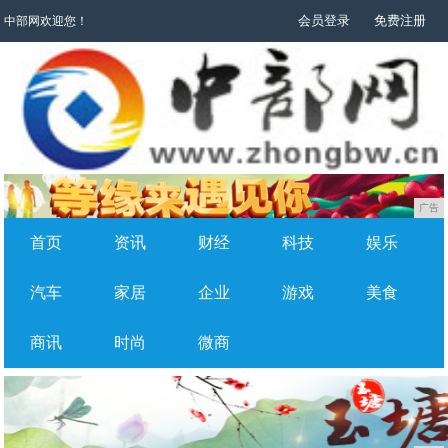
会员登录
免费注册
中部网欢迎您！
广告
首页
资讯
财经
科技
娱乐
汽车
家居
企业
游戏
美食
商讯
时尚
微商