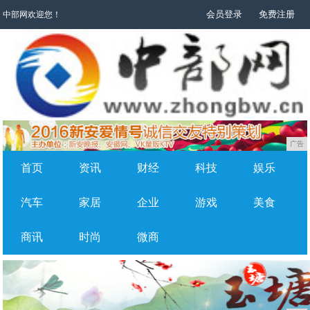
会员登录
免费注册
中部网欢迎您！
广告
首页
资讯
财经
科技
娱乐
汽车
家居
企业
游戏
美食
商讯
时尚
微商