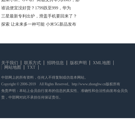
谁说便宜没好货？1799跌至999，华为
三星最新专利出炉，滑盖手机要回来了？
探索 让未来多一种可能 小米5G新品发布
关于我们
联系方式
招聘信息
版权声明
XML地图
网站地图
TXT
中部网上的所有资料，任何人不得复制或仿造本网站。
Copyright © 2006-2019 All Rights Reserved。http://www.zhongbw.cn版权所有
免责声明：本站上会员自行发布的信息的真实性、准确性和合法性由发布会员负
责，中部网对此不承担任何保证责任。