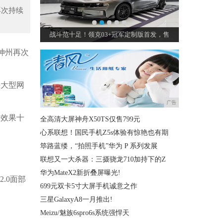
再次持续
的宝马3系！
战斗范十足！领克03+冠军定制版首发，售
玛莎拉蒂
神州再次
决大型网
广告
际效果十
全高清大屏神舟X50TS仅售799元
心系联想！国民手机Z5s体验有惊艳也有期
筚路蓝缕，“拍照手机”华为 P 系列发展
联想又一大杀器：三摄骁龙710加持下的Z
华为MateX2新折叠屏曝光!
2.0面部
699元双卡5寸大屏手机诚意之作
三星GalaxyA8一月推出!
Meizu/魅族6spro6s系统强悍天