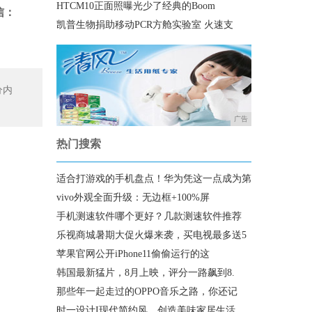
HTCM10正面照曝光少了经典的Boom
信：
凯普生物捐助移动PCR方舱实验室 火速支
分内
广告
热门搜索
适合打游戏的手机盘点！华为凭这一点成为第
vivo外观全面升级：无边框+100%屏
手机测速软件哪个更好？几款测速软件推荐
乐视商城暑期大促火爆来袭，买电视最多送5
苹果官网公开iPhone11偷偷运行的这
韩国最新猛片，8月上映，评分一路飙到8.
那些年一起走过的OPPO音乐之路，你还记
时一设计I现代简约风，创造美味家居生活