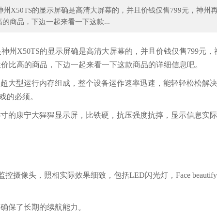
神州X50TS的显示屏确是高清大屏幕的，并且价钱仅售799元，神州
商品，下边一起来看一下这款...
男人的“蓝天白云梦”，绕不开
神州X50TS的显示屏确是高清大屏幕的，并且价钱仅售799元，
性价比高的商品，下边一起来看一下这款商品的详细信息吧。
2G 16G超大型运行内存组成，整个设备运作速率迅速，能轻轻松松解
游戏的必须。
率，为5寸的康宁大猩猩显示屏，比铁硬，抗压强度抗摔，显示信息实
控摄像头，照相实际效果细致，包括LED闪光灯，Face beautify
池，确保了长期的续航能力。