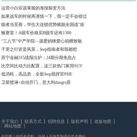
运营小白应该掌握的海报裂变方法
如果选车的时候再谨慎一下，我一定不会错过
能者当至善，华住大连锁优势赋能全国战"疫
​猴赛雷！A级车价格买B级车还有1300
“三八节”中产学院—源爱妈咪爱心捐赠致敬
千里之行皆是风景，Jeep指南者和我都想
苏宁金融315战报出炉：24期分期免息占
比空间比动力比配置，这三款热门家用SUV
低消耗，高品质，全新Jeep指挥官PHE
卫星喷淋+自动开门，意大利daogrs原
关于我们
联系方式
招聘信息
版权声明
老版地图
网站地图
中部网上的所有资料，任何人不得复制或仿造本网站。