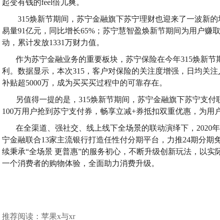
起变有钱的feel倍儿爽。
315焕新节期间，苏宁金融旗下苏宁理财也迎来了一波新的
易量91亿元，同比增长65%；苏宁慧智盈焕新节期间为用户赚取
动，累计发放1331万财力值。
作为苏宁金融业务的重要板块，苏宁保险在今年315焕新节
利。数据显示，本次315，客户对保险的关注度增强，日均关注
补贴超5000万，成为买买买过程中的可靠存在。
另值得一提的是，315焕新节期间，苏宁金融旗下苏宁支
100万用户抢到苏宁支付券，畅享立减+券抵扣双重优惠，为用户节省费
在全渠道、强社交、线上线下全场景的联动演绎下，2020年
宁金融联合13家主流银行打造任性付分期平台，力推24期分
续秉承“全场景 更普惠”的服务初心，不断升级创新玩法，以
一个消费者的购物体验，全面助力消费升级。
推荐阅读：
苹果x与xr