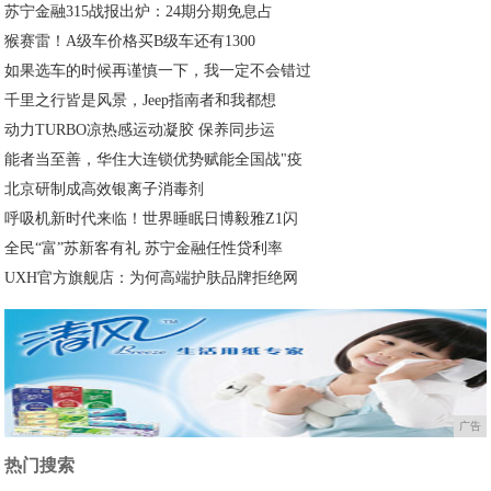
苏宁金融315战报出炉：24期分期免息占
​猴赛雷！A级车价格买B级车还有1300
如果选车的时候再谨慎一下，我一定不会错过
千里之行皆是风景，Jeep指南者和我都想
动力TURBO凉热感运动凝胶 保养同步运
能者当至善，华住大连锁优势赋能全国战"疫
北京研制成高效银离子消毒剂
呼吸机新时代来临！世界睡眠日博毅雅Z1闪
全民“富”苏新客有礼 苏宁金融任性贷利率
UXH官方旗舰店：为何高端护肤品牌拒绝网
广告
热门搜索