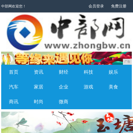
会员登录
免费注册
中部网欢迎您！
广告
首页
资讯
财经
科技
娱乐
汽车
家居
企业
游戏
美食
商讯
时尚
微商