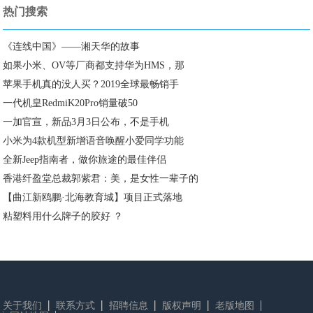
热门搜索
《连线中国》——湘天华的故事
如果小米、OV等厂商都支持华为HMS，那
苹果手机真的没人买？2019全球最畅销手
一代机皇RedmiK20Pro销量破50
一加官宣，新品3月3日公布，不是手机
小米为4款机型新增语音唤醒小爱同学功能
全新Jeep指南者，做你旅途的最佳伴侣
香港纤盈堂总裁郭紫君：美，是女性一辈子的
【曲江新鸥鹏·北海教育城】项目正式落地
粘塑料用什么牌子的胶好 ？
关于我们
联系方式
招聘信息
版权声明
老版地图