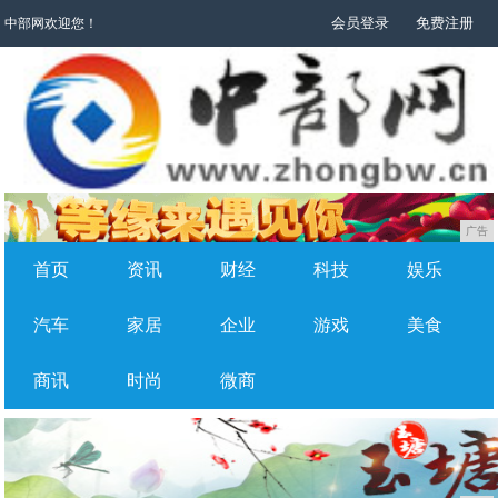
会员登录
免费注册
中部网欢迎您！
广告
首页
资讯
财经
科技
娱乐
汽车
家居
企业
游戏
美食
商讯
时尚
微商